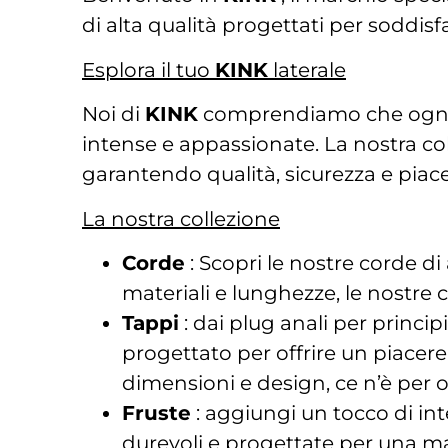
di alta qualità progettati per soddisf
Esplora il tuo
KINK
laterale
Noi di
KINK
comprendiamo che ogni det
intense e appassionate. La nostra col
garantendo qualità, sicurezza e piace
La nostra collezione
Corde
: Scopri le nostre corde di 
materiali e lunghezze, le nostre 
Tappi
: dai plug anali per princip
progettato per offrire un piacere 
dimensioni e design, ce n’è per 
Fruste
: aggiungi un tocco di inte
durevoli e progettate per una ma