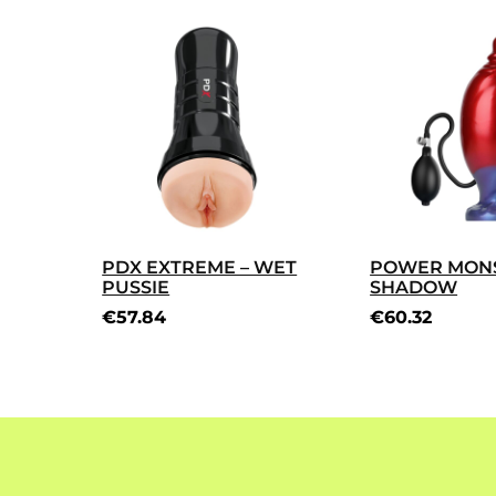
PDX EXTREME – WET
POWER MONS
PUSSIE
SHADOW
€
57.84
€
60.32