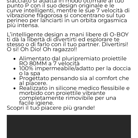
sfacciato si adatta in modo ottimale al tuo
punto P con il suo design originale e le
curve intelligenti, mentre le sue 7 velocità di
vibrazione fragorosa si concentrano sul tuo
perineo per lanciarti in un orbita orgasmica
più intensa.
L’intelligente design a mani libere di O-BOY
ti dà la libertà di divertirti ed esplorare te
stesso o di farlo con il tuo partner. Divertirsi!
O si! Oh Dio! Oh ragazzo!!
Alimentato dal pluripremiato proiettile
RO 80MM a 7 velocità
100% impermeabile/adatto per la doccia
o la spa
Progettato pensando sia al comfort che
al piacere.
Realizzato in silicone medico flessibile e
morbido con proiettile vibrante
completamente rimovibile per una
facile igiene.
Scopri il tuo piacere più grande!