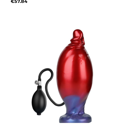
€
57.84