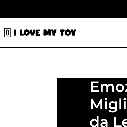
Emozi
Migl
da L