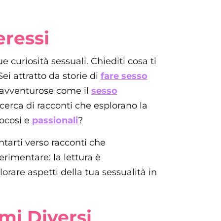
eressi
tue curiosità sessuali. Chiediti cosa ti
ei attratto da storie di
fare sesso
ù avventurose come il
sesso
ricerca di racconti che esplorano la
focosi e
passionali
?
entarti verso racconti che
erimentare: la lettura è
orare aspetti della tua sessualità in
mi Diversi