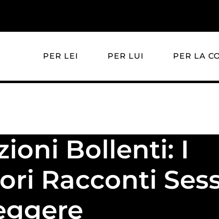
Pacco 100% anonimo
PER LEI
PER LUI
PER LA C
oni Bollenti: I
iori Racconti Ses
eggere